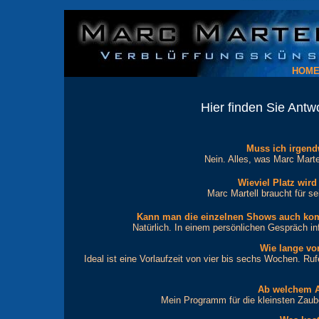
Zauberangebote, Marc Martell, Verblüffungskünstler, Zauberei, Zaubereien, Zauberkunst, Zauber, Zauberer, Zauberkünstler, Magie, magisch, Magier, Täuschung, Täuschungskunst, Effekt, Trick,
HOM
Hier finden Sie Antw
Muss ich irgend
Nein. Alles, was Marc Martel
Wieviel Platz wir
Marc Martell braucht für s
Kann man die einzelnen Shows auch kom
Natürlich. In einem persönlichen Gespräch in
Wie lange vo
Ideal ist eine Vorlaufzeit von vier bis sechs Wochen. R
Ab welchem Al
Mein Programm für die kleinsten Zaube