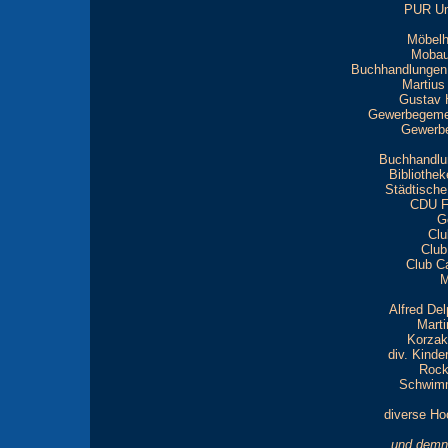
PUR Um
Möbelh
Mobau 
Buchhandlungen
Martius
Gustav 
Gewerbegemei
Gewerbe
Buchhandlu
Bibliothe
Städtische 
CDU Fr
G
Clu
Club
Club Ca
M
Alfred Del
Marti
Korzak
div. Kinde
Rock
Schwimm
diverse Ho
und demn