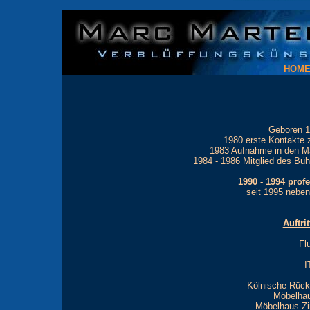
Zauberangebote, Marc Martell, Verblüffungskünstler, Zauberei, Zaubereien, Zauberkunst, Zauber, Zauberer, Zauberkünstler, Magie, magisch, Magier, Täuschung, Täuschungskunst, Effekt, Trick,
HOM
Geboren 19
1980 erste Kontakte 
1983 Aufnahme in den M
1984 - 1986 Mitglied des Bü
1990 - 1994 profe
seit 1995 neben
Auftri
Fl
I
Kölnische Rück
Möbelha
Möbelhaus Z